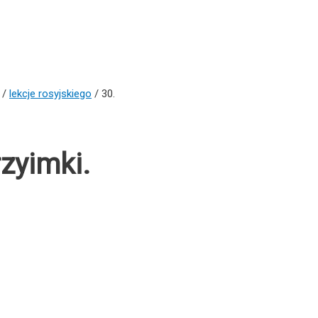
/
lekcje rosyjskiego
/ 30.
zyimki.