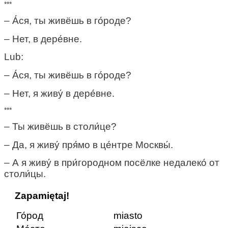
***
– А́ся, ты живёшь в го́роде?
– Нет, в дере́вне.
Lub:
– А́ся, ты живёшь в го́роде?
– Нет, я живу́ в дере́вне.
***
– Ты живёшь в столи́це?
– Да, я живу́ пря́мо в це́нтре Москвы́.
– А я живу́ в при́городном посёлке недалеко́ от
столи́цы.
Zapamiętaj!
Го́род
miasto