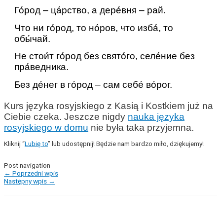
Го́род – ца́рство, а дере́вня – рай.
Что ни го́род, то но́ров, что изба́, то
обы́чай.
Не стои́т го́род без свято́го, селе́ние без
пра́ведника.
Без де́нег в го́род – сам себе́ во́рог.
Kurs j
ę
zyka rosyjskiego z Kasi
ą
i Kostkiem ju
ż
na
Ciebie czeka
.
Jeszcze nigdy
nauka j
ę
zyka
rosyjskiego w domu
nie by
ł
a taka przyjemna
.
Kliknij “
Lubię to
” lub udostępnij! Będzie nam bardzo miło, dziękujemy!
Post navigation
←
Poprzedni wpis
Następny wpis
→