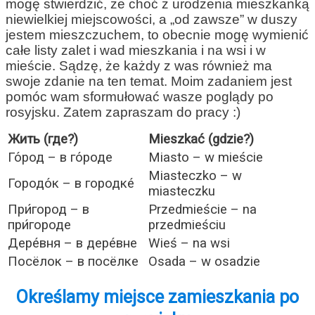
mogę stwierdzić, że choć z urodzenia mieszkanką
niewielkiej miejscowości, a „od zawsze” w duszy
jestem mieszczuchem, to obecnie mogę wymienić
całe listy zalet i wad mieszkania i na wsi i w
mieście. Sądzę, że każdy z was również ma
swoje zdanie na ten temat. Moim zadaniem jest
pomóc wam sformułować wasze poglądy po
rosyjsku. Zatem zapraszam do pracy :)
Жить (где?)
Mieszkać (gdzie?)
Го́род – в го́роде
Miasto – w mieście
Miasteczko – w
Городо́к – в городке́
miasteczku
При́город – в
Przedmieście – na
при́городе
przedmieściu
Дере́вня – в дере́вне
Wieś – na wsi
Посёлок – в посёлке
Osada – w osadzie
Określamy miejsce zamieszkania po