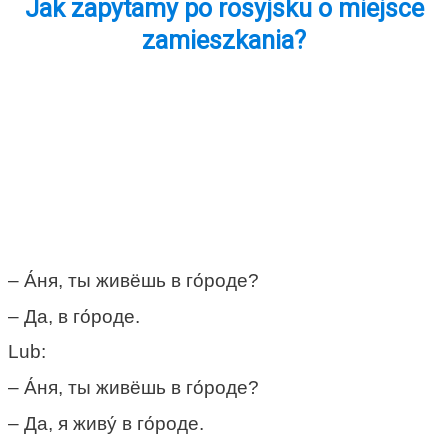
Jak zapytamy po rosyjsku o miejsce
zamieszkania?
– А́ня, ты живёшь в го́роде?
– Да, в го́роде.
Lub:
– А́ня, ты живёшь в го́роде?
– Да, я живу́ в го́роде.