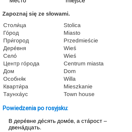
Ме́сто
miejsce
Zapoznaj się ze słowami.
Столи́ца
Stolica
Го́род
Miasto
При́город
Przedmieście
Дере́вня
Wieś
Село́
Wieś
Центр го́рода
Centrum miasta
Дом
Dom
Особня́к
Willa
Кварти́ра
Mieszkanie
Таунха́ус
Town house
Powiedzenia po rosyjsku:
В дере́вне де́сять домо́в, а ста́рост –
двена́дцать.