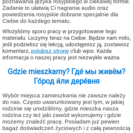
poznawania języka rosyjskiego w ciekawej formie.
Zadanie to ułatwią Ci nagrania audio oraz
powiedzenia rosyjskie dobrane specjalnie dla
Ciebie do każdego tematu.
Włożyliśmy sporo pracy w przygotowanie tego
materiału. Liczymy teraz na Ciebie. Będzie nam miło,
jeśli podzielisz się lekcją, udostępnisz ją, zostawisz
komentarz,
polubisz stronę
i/lub wpis. Każda
informacja o naszej pracy jest niezwykle ważna.
Gdzie mieszkamy? Где́ мы живём?
Го́род и́ли дере́вня
Wybór miejsca zamieszkania nie zawsze należy
do nas. Często uwarunkowany jest tym, w jakiej
rodzinie się urodziliśmy, gdzie mieszka nasza
rodzina czy też jaki zawód wykonujemy i gdzie
możemy znaleźć pracę. Posiadam już pewien
bagaż doświadczeń życiowych i z całą pewnością