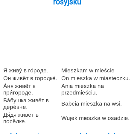
rosyjsku
Я живу́ в го́роде.
Mieszkam w mieście
Он живёт в городке́.
On mieszka w miasteczku.
А́ня живёт в
Ania mieszka na
при́городе.
przedmieściu.
Ба́бушка живёт в
Babcia mieszka na wsi.
дере́вне.
Дя́дя живёт в
Wujek mieszka w osadzie.
посёлке.