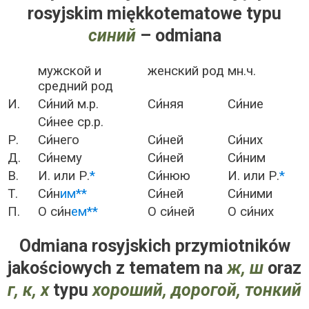
rosyjskim miękkotematowe typu
синий
– odmiana
мужской и
женский род
мн.ч.
средний род
И.
Си́ний м.р.
Си́няя
Си́ние
Си́нее ср.р.
Р.
Си́него
Си́ней
Си́них
Д.
Си́нему
Си́ней
Си́ним
В.
И. или Р.
*
Си́нюю
И. или Р.
*
Т.
Си́н
им**
Си́ней
Си́ними
П.
О си́н
ем**
О си́ней
О си́них
Odmiana rosyjskich przymiotników
jakościowych z tematem na
ж, ш
oraz
г, к, х
typu
хороший, дорогой, тонкий