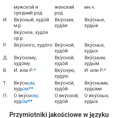
мужской и
женский
мн.ч.
средний род
род
И.
Вку́сный, худо́й
Вку́сная,
Вку́сные,
м.р.
худа́я
худы́е
Вку́сное, худо́е
ср.р.
Р.
Вку́сного, худо́го
Вку́сной,
Вку́сных,
худо́й
худы́х
Д.
Вку́сному,
Вку́сной,
Вку́сным,
худо́му
худо́й
худы́м
В.
И. или Р.
*
Вку́сную,
И. или Р.
*
худу́ю
Т.
Вку́сн
ым
,
Вку́сной,
Вку́сными,
худ
ы́м
**
худо́й
худы́ми
П.
О вку́сн
ом
,
О вку́сной,
О вку́сных,
худ
о́м
**
худо́й
худы́х
Przymiotniki jakościowe w języku