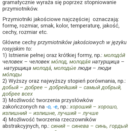
gramatycznie wyraża się poprzez stopniowanie
przymiotników.
Przymiotniki jakościowe najczęściej oznaczają:
formę, rozmiar, smak, kolor, temperaturę, jakość,
cechy, rozmiar etc.
Główne cechy
przymiotników jakościowych w języku
rosyjskim to:
1) Istnienie pełnej oraz krótkiej formy, np.:
молодо́й
человек
–
человек
мо́лод
,
молода́я
натурщица
–
натурщица
молода́
,
молоды́е
люди
–
люди
мо́лоды
2) Wyższy oraz najwyższy stopień porównania, np.:
добый
–
добрее
–
добрейший – самый добрый,
добр
ее всех
3) Możliwość tworzenia przysłówków
zakończonych na
-о, -е
, np.:
хороший
–
хорошо,
излишний – излишне, лучший
–
лучше
4) Możliwość tworzenia rzeczowników
abstrakcyjnych, np.:
синий
–
си­
нева
–
синь,
гордый