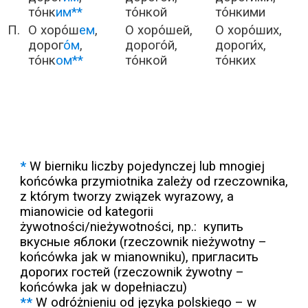
то́нк
им**
то́нкой
то́нкими
П.
О хоро́ш
ем
,
О хоро́шей,
О хоро́ших,
дорог
о́м
,
дорого́й,
дороги́х,
то́нк
ом**
то́нкой
то́нких
*
W bierniku liczby pojedynczej lub mnogiej
końcówka przymiotnika zależy od rzeczownika,
z którym tworzy związek wyrazowy, a
mianowicie od kategorii
żywotności/nieżywotności, np.: купить
вкусные яблоки (rzeczownik nieżywotny –
końcówka jak w mianowniku), пригласить
дорогих гостей (rzeczownik żywotny –
końcówka jak w dopełniaczu)
**
W odróżnieniu od języka polskiego – w