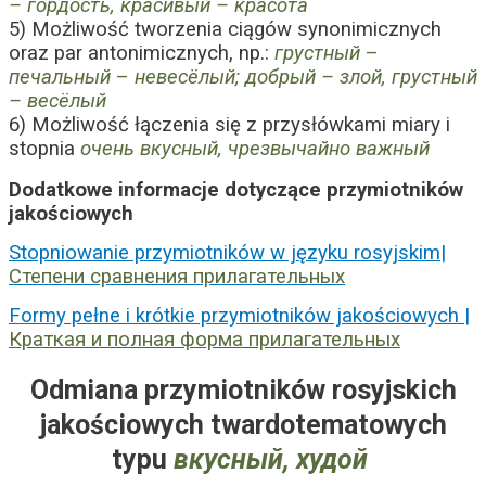
– гордость, красивый – красота
5) Możliwość tworzenia ciągów synonimicznych
oraz par antonimicznych, np.:
грустный
–
печальный
–
невесёлый; добрый – злой
,
грустный
–
весё
лый
6) Możliwość łączenia się z przysłówkami miary i
stopnia
очень вкусный, чрезвычайно важный
Dodatkowe informacje dotyczące przymiotników
jakościowych
Stopniowanie przymiotników w języku rosyjskim|
Степени сравнения прилагательных
Formy pełne i krótkie przymiotników jakościowych |
Краткая и полная форма прилагательных
Odmiana przymiotników rosyjskich
jakościowych twardotematowych
typu
вкусный, худой