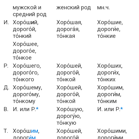
мужской и
женский род
мн.ч.
средний род
И.
Хоро́ш
и
й,
Хоро́шая,
Хоро́шие,
дорого́й,
дорога́я,
дороги́е,
то́нкий
то́нкая
то́нкие
Хоро́шее,
дорого́е,
то́нкое
Р.
Хоро́шего,
Хоро́шей,
Хоро́ших,
дорого́го,
дорого́й,
дороги́х,
то́нкого
то́нкой
то́нких
Д.
Хоро́шему,
Хоро́шей,
Хоро́шим,
дорого́му,
дорого́й,
дороги́м,
то́нкому
то́нкой
то́нким
В.
И. или Р.
*
Хоро́шую,
И. или Р.
*
дорогу́ю,
то́нкую
Т.
Хоро́ш
им
,
Хоро́шей,
Хоро́шими,
дорог
и́м
,
дорого́й,
дороги́ми,