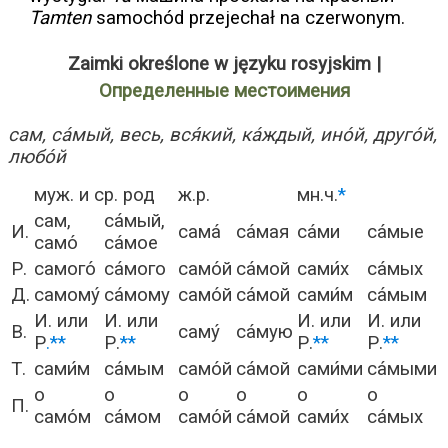
Tamten
samochód przejechał na czerwonym.
Zaimki określone w języku rosyjskim |
Определенные местоимения
сам, са́мый, весь, вся́кий, ка́ждый, ино́й, друго́й,
любо́й
муж. и ср. род
ж.р.
мн.ч.
*
сам,
са́мый,
И.
сама́
са́мая
са́ми
са́мые
само́
са́мое
Р.
самого́
са́мого
само́й
са́мой
сами́х
са́мых
Д.
самому́
са́мому
само́й
са́мой
сами́м
са́мым
И. или
И. или
И. или
И. или
В.
саму́
са́мую
Р
.**
Р.
**
Р.
**
Р.
**
Т.
сами́м
са́мым
само́й
са́мой
сами́ми
са́мыми
о
о
о
о
о
о
П.
само́м
са́мом
само́й
са́мой
сами́х
са́мых