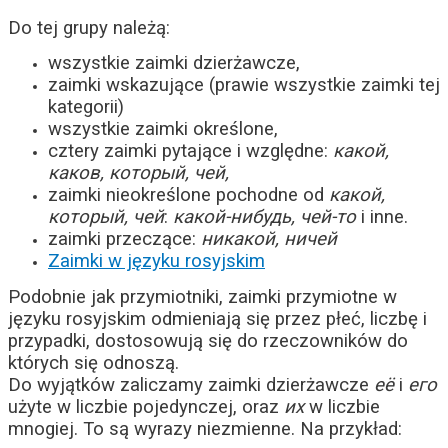
Do tej grupy należą:
wszystkie zaimki dzierżawcze,
zaimki wskazujące (prawie wszystkie zaimki tej
kategorii)
wszystkie zaimki określone,
cztery zaimki pytające i względne:
какой,
каков, который, чей,
zaimki nieokreślone pochodne od
какой,
который, чей
:
какой-нибудь, чей-то
i inne.
zaimki przeczące:
никакой, ничей
Zaimki w języku rosyjskim
Podobnie jak przymiotniki, zaimki przymiotne w
języku rosyjskim odmieniają się przez płeć, liczbę i
przypadki, dostosowują się do rzeczowników do
których się odnoszą.
Do wyjątków zaliczamy zaimki dzierżawcze
её
i
его
użyte w liczbie pojedynczej, oraz
их
w liczbie
mnogiej. To są wyrazy niezmienne. Na przykład: