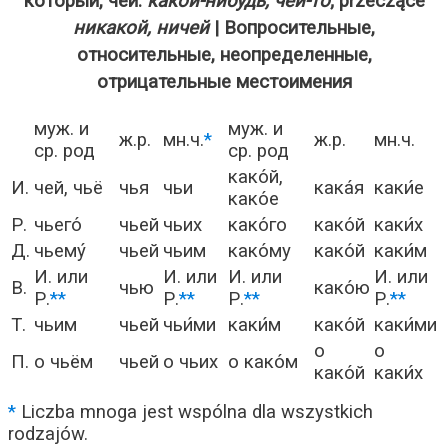
который, чей:
какой-нибудь, чей-то
; przeczące
никакой, ничей
| Вопросительные,
относительные, неопределенные,
отрицательные местоимения
муж. и
муж. и
ж.р.
мн.ч.
*
ж.р.
мн.ч.
ср. род
ср. род
како́й,
И.
чей, чьё
чья
чьи
кака́я
каки́е
како́е
Р.
чьего́
чьей
чьих
како́го
како́й
каки́х
Д.
чьему́
чьей
чьим
како́му
како́й
каки́м
И. или
И. или
И. или
И. или
В.
чью
како́ю
Р.
**
Р.
**
Р.
**
Р.
**
Т.
чьим
чьей
чьи́ми
каки́м
како́й
каки́ми
о
о
П.
о чьём
чьей
о чьих
о како́м
како́й
каки́х
*
Liczba mnoga jest wspólna dla wszystkich
rodzajów.