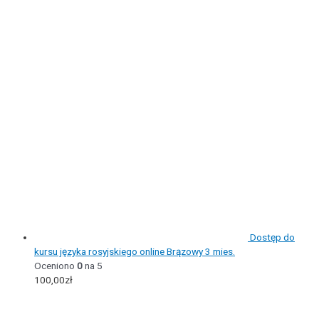
Dostęp do
kursu języka rosyjskiego online Brązowy 3 mies.
Oceniono
0
na 5
100,00
zł