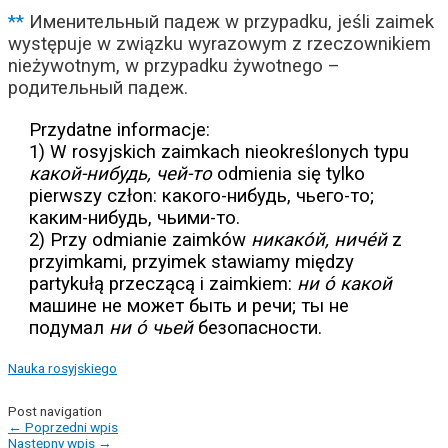
**
Именительный падеж w przypadku, jeśli zaimek
występuje w związku wyrazowym z rzeczownikiem
nieżywotnym, w przypadku żywotnego –
родительный падеж.
Przydatne informacje:
1) W rosyjskich zaimkach nieokreślonych typu
какой-нибудь, чей-то
odmienia się tylko
pierwszy człon: какого-нибудь, чьего-то;
каким-нибудь, чьими-то.
2) Przy odmianie zaimków
никако́й, ниче́й
z
przyimkami, przyimek stawiamy między
partykułą przeczącą i zaimkiem:
ни о́ какой
машине не может быть и речи; ты не
подумал
ни о́ чьей
безопасности.
Nauka rosyjskiego
Post navigation
←
Poprzedni wpis
Następny wpis
→