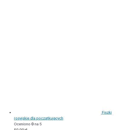
Fiszki
rosyjskie dla początkujących
Oceniono
0
na 5
50,00
zł