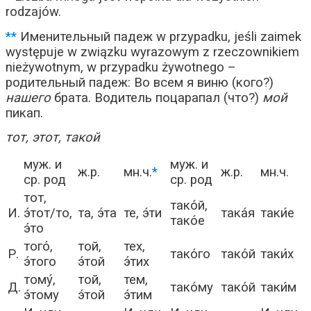
rodzajów.
**
Именительный падеж w przypadku, jeśli zaimek
występuje w związku wyrazowym z rzeczownikiem
nieżywotnym, w przypadku żywotnego –
родительный падеж: Во всем я виню (кого?)
нашего
брата. Водитель поцарапал (что?)
мой
пикап.
тот, этот, такой
муж. и
муж. и
ж.р.
мн.ч.
*
ж.р.
мн.ч.
ср. род
ср. род
тот,
тако́й,
И.
э́тот/то,
та, э́та
те, э́ти
така́я
таки́е
тако́е
э́то
того́,
той,
тех,
Р.
тако́го
тако́й
таки́х
э́того
э́той
э́тих
тому́,
той,
тем,
Д.
тако́му
тако́й
таки́м
э́тому
э́той
э́тим