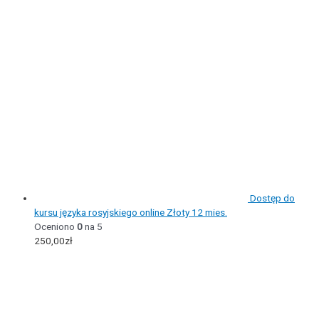
Dostęp do
kursu języka rosyjskiego online Złoty 12 mies.
Oceniono
0
na 5
250,00
zł