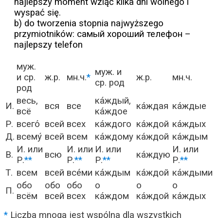
najlepszy moment wziąć kilka dni wolnego i
wyspać się.
b) do tworzenia stopnia najwyższego
przymiotników: самый хороший телефон –
najlepszy telefon
муж.
муж. и
и ср.
ж.р.
мн.ч.
*
ж.р.
мн.ч.
ср. род
род
весь,
ка́ждый,
И.
вся
все
ка́ждая
ка́ждые
всё
ка́ждое
Р.
всего́
всей
всех
ка́ждого
ка́ждой
ка́ждых
Д.
всему́
всей
всем
ка́ждому
ка́ждой
ка́ждым
И. или
И. или
И. или
И. или
В.
всю
ка́ждую
Р.
**
Р.
**
Р.
**
Р.
**
Т.
всем
всей
все́ми
ка́ждым
ка́ждой
ка́ждыми
обо
обо
обо
о
о
о
П.
всём
всей
всех
ка́ждом
ка́ждой
ка́ждых
*
Liczba mnoga jest wspólna dla wszystkich