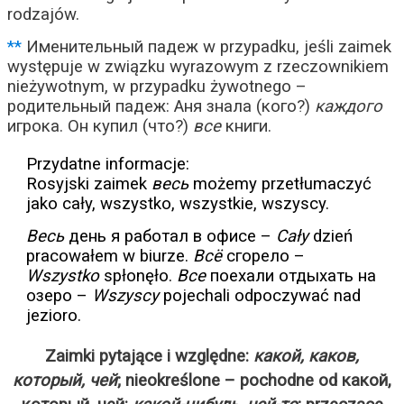
rodzajów.
**
Именительный падеж w przypadku, jeśli zaimek
występuje w związku wyrazowym z rzeczownikiem
nieżywotnym, w przypadku żywotnego –
родительный падеж: Аня знала (кого?)
каждого
игрока. Он купил (что?)
все
книги.
Przydatne informacje:
Rosyjski zaimek
весь
możemy przetłumaczyć
jako cały, wszystko, wszystkie, wszyscy.
Весь
день я работал в офисе –
Cały
dzień
pracowałem w biurze.
Всё
сгорело –
Wszystko
spłonęło.
Все
поехали отдыхать на
озеро –
Wszyscy
pojechali odpoczywać nad
jezioro.
Zaimki pytające i względne:
какой, каков,
который, чей
; nieokreślone – pochodne od какой,