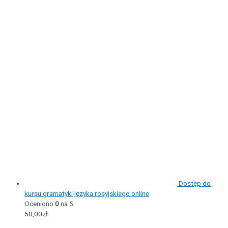
Dostęp do
kursu gramatyki języka rosyjskiego online
Oceniono
0
na 5
50,00
zł