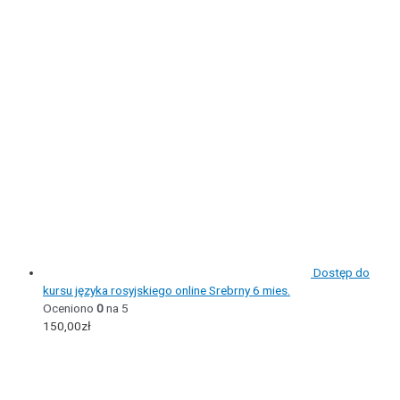
Dostęp do
kursu języka rosyjskiego online Srebrny 6 mies.
Oceniono
0
na 5
150,00
zł