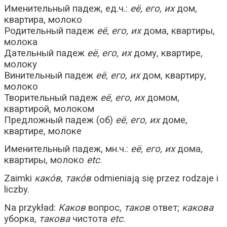
Именительный падеж, ед.ч.:
её, его, их
дом,
квартира, молоко
Родительный падеж
её, его, их
дома, квартиры,
молока
Дательный падеж
её, его, их
дому, квартире,
молоку
Винительный падеж
её, его, их
дом, квартиру,
молоко
Творительный падеж
её, его, их
домом,
квартирой, молоком
Предложный падеж (об)
её, его, их
доме,
квартире, молоке
Именительный падеж, мн.ч.:
её, его, их
дома,
квартиры, молоко
etc
.
Zaimki
како́в, тако́в
odmieniają się przez rodzaje i
liczby.
Na przykład:
Каков
вопрос,
таков
ответ;
какова
уборка,
такова
чистота
etc
.