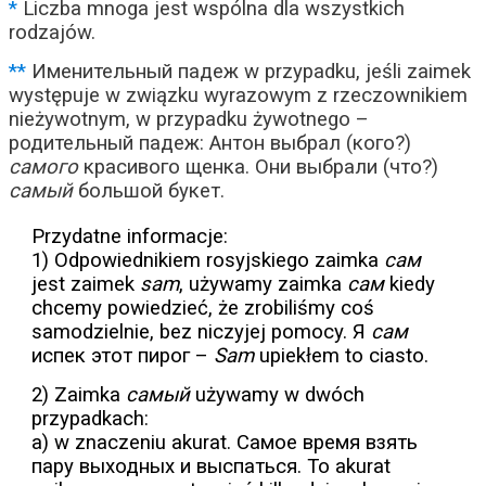
*
Liczba mnoga jest wspólna dla wszystkich
rodzajów.
**
Именительный падеж w przypadku, jeśli zaimek
występuje w związku wyrazowym z rzeczownikiem
nieżywotnym, w przypadku żywotnego –
родительный падеж: Антон выбрал (кого?)
самого
красивого щенка. Они выбрали (что?)
самый
большой букет.
Przydatne informacje:
1) Odpowiednikiem rosyjskiego zaimka
сам
jest zaimek
sam
, używamy zaimka
сам
kiedy
chcemy powiedzieć, że zrobiliśmy coś
samodzielnie, bez niczyjej pomocy. Я
сам
испек этот пирог –
Sam
upiekłem to ciasto.
2) Zaimka
самый
używamy w dwóch
przypadkach:
a) w znaczeniu akurat. Самое время взять
пару выходных и выспаться. To akurat