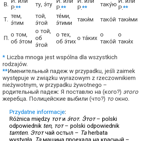
И. или
И. или
И. или
И. или
В.
ту, э́ту
таку́ю
Р.
**
Р.
**
Р.
**
Р.
**
тем,
той,
те́ми,
Т.
таки́м
тако́й
таки́ми
э́тим
э́той
э́тими
о той,
о том,
о тех,
о
о
П.
об
о та́ких
об э́том
об э́тих
тако́й
таки́х
э́той
*
Liczba mnoga jest wspólna dla wszystkich
rodzajów.
**
Именительный падеж w przypadku, jeśli zaimek
występuje w związku wyrazowym z rzeczownikiem
nieżywotnym, w przypadku żywotnego –
родительный падеж: Я поставлю на (кого?)
этого
жеребца. Полицейские выбили (что?)
то
окно.
Przydatne informacje
:
Różnica między
тот
и
э́тот
.
Э́
тот
– polski
odpowiednik
ten
,
тот
– polski odpowiednik
tamten
.
Этот
чай остыл –
Ta
herbata
wystygła.
Та
машина проехала на красный –