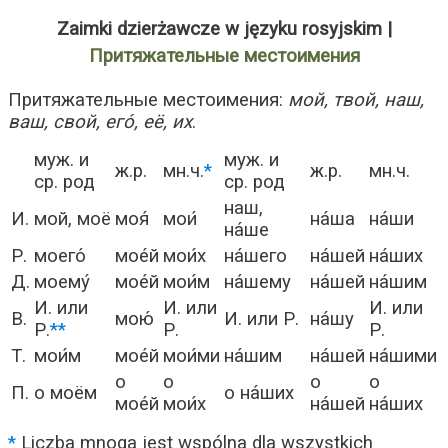
Zaimki dzierżawcze w języku rosyjskim |
Притяжательные местоимения
Притяжательные местоимения:
мой, твой, наш,
ваш, свой, его́, её, их
.
муж. и
муж. и
ж.р.
мн.ч.
*
ж.р.
мн.ч.
ср. род
ср. род
наш,
И.
мой, моё
моя́
мои́
на́ша
на́ши
на́ше
Р.
моего́
мое́й
мои́х
на́шего
на́шей
на́ших
Д.
моему́
мое́й
мои́м
на́шему
на́шей
на́шим
И. или
И. или
И. или
В.
мою́
И. или Р.
на́шу
Р.
**
Р.
Р.
Т.
мои́м
мое́й
мои́ми
на́шим
на́шей
на́шими
о
о
о
о
П.
о моём
о на́ших
мое́й
мои́х
на́шей
на́ших
*
Liczba mnoga jest wspólna dla wszystkich