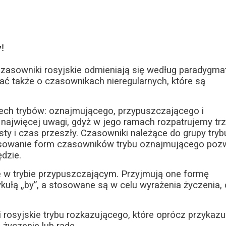
!
Czasowniki rosyjskie odmieniają się według paradygma
tać także o czasownikach nieregularnych, które są
ech trybów: oznajmującego, przypuszczającego i
ajwięcej uwagi, gdyż w jego ramach rozpatrujemy tr
sty i czas przeszły. Czasowniki należące do grupy tryb
tosowanie form czasowników trybu oznajmującego poz
ędzie.
e w trybie przypuszczającym. Przyjmują one formę
ułą „by”, a stosowane są w celu wyrażenia życzenia, 
rosyjskie trybu rozkazującego, które oprócz przykazu