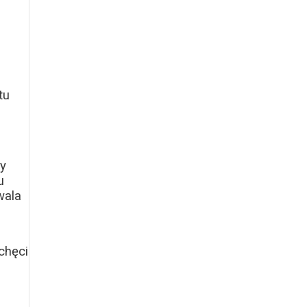
tu
zy
u
wala
chęci