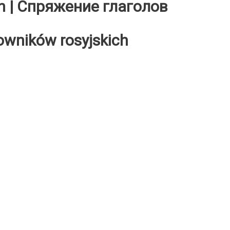
h | Спряжение глаголов
wników rosyjskich