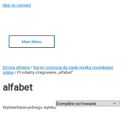
Skip to content
Main Menu
Strona główna
/
Kursy i pomoce do nauki języka rosyjskiego
online
/ Produkty otagowane „alfabet”
alfabet
Wyświetlanie jednego wyniku