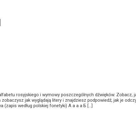
u
 alfabetu rosyjskiego i wymowy poszczególnych dźwięków. Zobacz, j
zobaczysz jak wyglądają litery i znajdziesz podpowiedź, jak je odcz
zapis według polskiej fonetyki) А а а a Б [...]