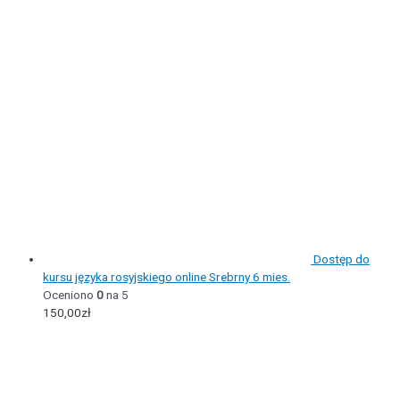
Dostęp do
kursu języka rosyjskiego online Srebrny 6 mies.
Oceniono
0
na 5
150,00
zł