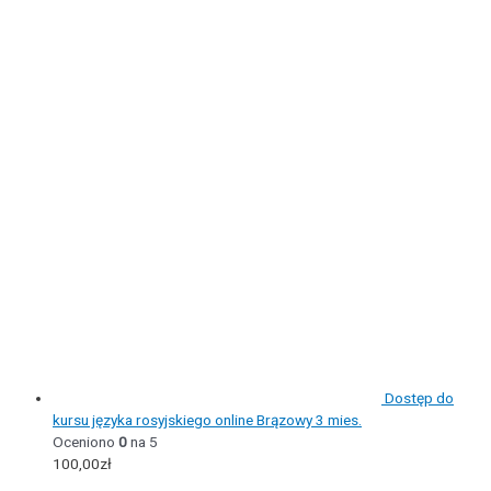
Dostęp do
kursu języka rosyjskiego online Brązowy 3 mies.
Oceniono
0
na 5
100,00
zł