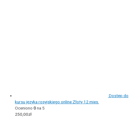
Dostęp do
kursu języka rosyjskiego online Złoty 12 mies.
Oceniono
0
na 5
250,00
zł