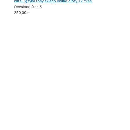
kursu języka rosyjskiego online Złoty 12 mies.
Oceniono
0
na 5
250,00
zł