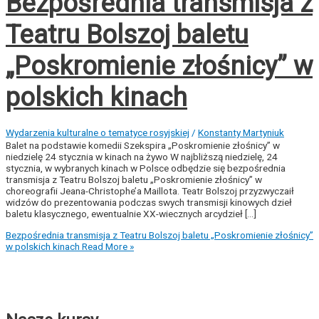
Bezpośrednia transmisja z
Teatru Bolszoj baletu
„Poskromienie złośnicy” w
polskich kinach
Wydarzenia kulturalne o tematyce rosyjskiej
/
Konstanty Martyniuk
Balet na podstawie komedii Szekspira „Poskromienie złośnicy” w
niedzielę 24 stycznia w kinach na żywo W najbliższą niedzielę, 24
stycznia, w wybranych kinach w Polsce odbędzie się bezpośrednia
transmisja z Teatru Bolszoj baletu „Poskromienie złośnicy” w
choreografii Jeana-Christophe’a Maillota. Teatr Bolszoj przyzwyczaił
widzów do prezentowania podczas swych transmisji kinowych dzieł
baletu klasycznego, ewentualnie XX-wiecznych arcydzieł [...]
Bezpośrednia transmisja z Teatru Bolszoj baletu „Poskromienie złośnicy”
w polskich kinach
Read More »