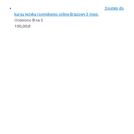
Dostęp do
kursu języka rosyjskiego online Brązowy 3 mies.
Oceniono
0
na 5
100,00
zł