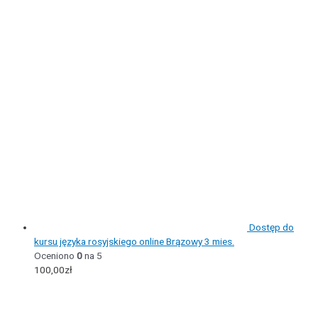
Dostęp do
kursu języka rosyjskiego online Brązowy 3 mies.
Oceniono
0
na 5
100,00
zł