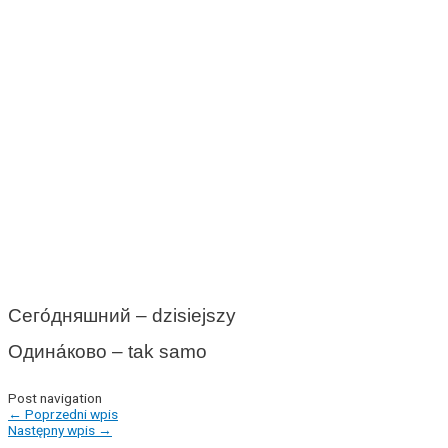
Сего́дняшний – dzisiejszy
Одина́ково – tak samo
Post navigation
←
Poprzedni wpis
Następny wpis
→