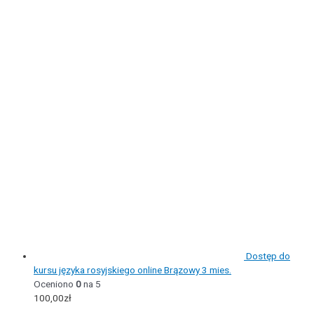
Dostęp do
kursu języka rosyjskiego online Brązowy 3 mies.
Oceniono
0
na 5
100,00
zł