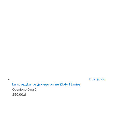
Dostęp do
kursu języka rosyjskiego online Złoty 12 mies.
Oceniono
0
na 5
250,00
zł