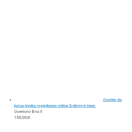
Dostęp do
kursu języka rosyjskiego online Srebrny 6 mies.
Oceniono
0
na 5
150,00
zł