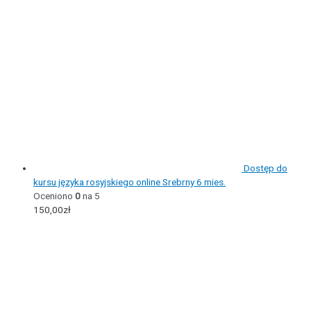
Dostęp do
kursu języka rosyjskiego online Srebrny 6 mies.
Oceniono
0
na 5
150,00
zł