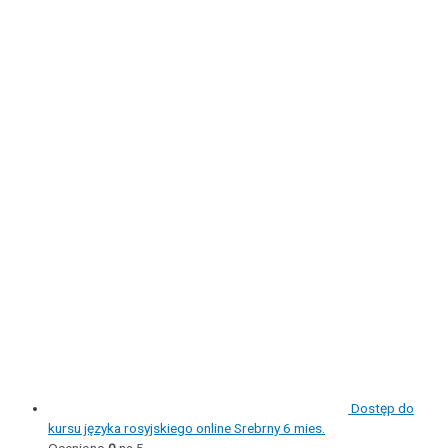
Dostęp do
kursu języka rosyjskiego online Srebrny 6 mies.
Oceniono
0
na 5