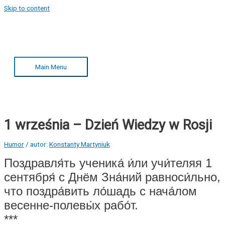
Skip to content
Main Menu
1 września – Dzień Wiedzy w Rosji
Humor
/ autor:
Konstanty Martyniuk
Поздравля́ть ученика́ и́ли учи́теляя 1
сентября́ с Днём Зна́ний равноси́льно,
что поздра́вить ло́шадь с нача́лом
весенне-полевы́х рабо́т.
***