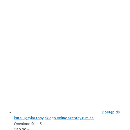
Dostęp do
kursu języka rosyjskiego online Srebrny 6 mies.
Oceniono
0
na 5
150,00
zł