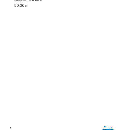
50,00
zł
Fiszki