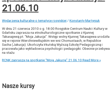
21.06.10
Wydarzenia kulturalne o tematyce rosyjskiej
/
Konstanty Martyniuk
W dniu 21 czerwca 2010 o g. 18.00 Rosyjskie Centrum Nauki i Kultury w
Gdańsku zaprasza na etnokulturologiczne spotkanie z Kjunnej
Takasajewą pt. “Moja Jakucja”. Wstęp wolny Kjunnej Takasajewa urodziła
się w rejonie Wierchniewiliujskim we wsi Chomustaach, w Republice
Sacha (Jakucja). Ukończyła Irkutską Wyższą Szkolę Pedagogiczną i
pracowała jako wykładowca psychologii i pedagogiki. Obecnie przebywa
na stażu
RCNK zaprasza na spotkanie “Moja Jakucja” 21.06.10
Read More »
Nasze kursy