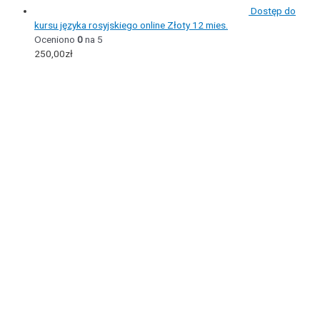
Dostęp do
kursu języka rosyjskiego online Złoty 12 mies.
Oceniono
0
na 5
250,00
zł