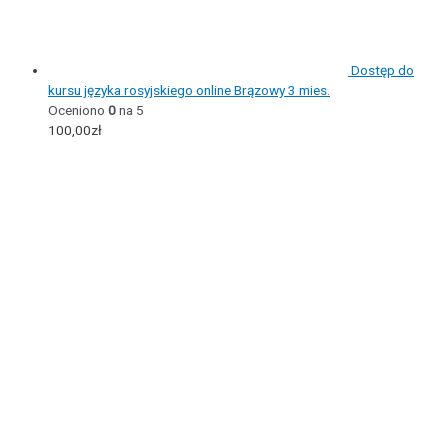
Dostęp do
kursu języka rosyjskiego online Brązowy 3 mies.
Oceniono
0
na 5
100,00
zł