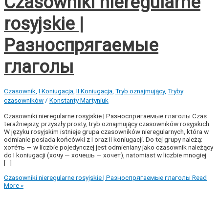
Czasowniki nieregularne
rosyjskie |
Разноспрягаемые
глаголы
Czasownik
,
I Koniugacja
,
II Koniugacja
,
Tryb oznajmujący
,
Tryby
czasowników
/
Konstanty Martyniuk
Czasowniki nieregularne rosyjskie | Разноспрягаемые глаголы Czas
teraźniejszy, przyszły prosty, tryb oznajmujący czasowników rosyjskich.
W języku rosyjskim istnieje grupa czasowników nieregularnych, która w
odmianie posiada końcówki z I oraz II koniugacji. Do tej grupy należą:
хоте́ть — w liczbie pojedynczej jest odmieniany jako czasownik należący
do I koniugacji (хочу — хочешь — хочет), natomiast w liczbie mnogiej
[…]
Czasowniki nieregularne rosyjskie | Разноспрягаемые глаголы
Read
More »