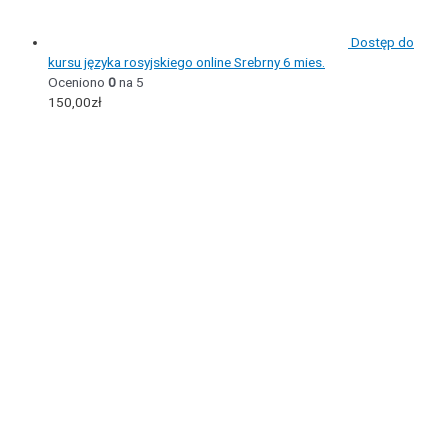
Dostęp do
kursu języka rosyjskiego online Srebrny 6 mies.
Oceniono
0
na 5
150,00
zł