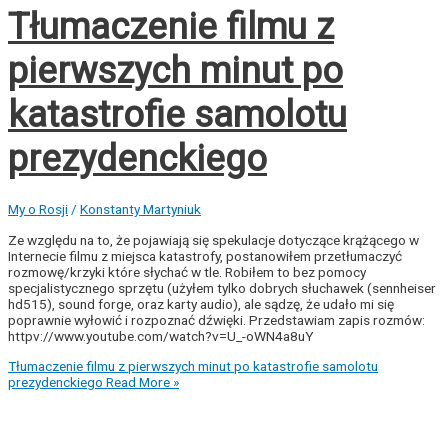
Tłumaczenie filmu z
pierwszych minut po
katastrofie samolotu
prezydenckiego
My o Rosji
/
Konstanty Martyniuk
Ze względu na to, że pojawiają się spekulacje dotyczące krążącego w
Internecie filmu z miejsca katastrofy, postanowiłem przetłumaczyć
rozmowę/krzyki które słychać w tle. Robiłem to bez pomocy
specjalistycznego sprzętu (użyłem tylko dobrych słuchawek (sennheiser
hd515), sound forge, oraz karty audio), ale sądzę, że udało mi się
poprawnie wyłowić i rozpoznać dźwięki. Przedstawiam zapis rozmów:
httpv://www.youtube.com/watch?v=U_-oWN4a8uY
Tłumaczenie filmu z pierwszych minut po katastrofie samolotu
prezydenckiego
Read More »