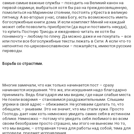
самые-самые важные службы – походить на Великий канон на
первой седмице, выбраться хотя бы раз на преждеосвященную,
помолиться на Мариином стоянии, постоять у Креста в великую
пятницу. А во-вторых у нас, слава Богу, есть возможность иметь
богослужебные книги дома. И если комплект Миней не каждый
может себе позволить приобрести (да еще и поставить некуда),
то купить Постную Триодь и ежедневно читать ее хотя бы
понемногу – любому по плечу. Да можно даже и не покупать – все
или почти все богослужебные тексты лежать в Сети. А если что-то
непонятно по-церковнославянски – пожалуйста, имеются русские
переводы.
Борьба со страстями.
Многие замечали, что как только начинается пост – сразу
начинаются искушения. Что же, эти искушения надо благодарно
принимать. Ведь благодаря им мы видим, где наши слабые места.
Не поели вовремя – становимся раздражительными. Слышим
упреки в свой адрес – обижаемся. Не успеваем сделать то, что
обещали, – унываем. Это не значит, что мы стали хуже. Просто
Господь дает нам хоть немножко увидеть самих себя в истинном
облике. Немножко – потому что увидеть себя любимого во всем
своем безобразии просто страшно, мы этого не вынесем. Но то,
что мы видим, – отправная точка для работы над собой, тема для
исповеди, предмет исправления.