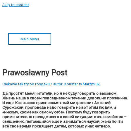
Skip to content
Main Menu
Prawosławny Post
Ciekawe teksty po rosyjsku
/ autor:
Konstanty Martyniuk
Да простят меня читатели, но я не буду говорить о высоком.
Жизнь наша в своем повседневном течении довольно прозаична.
И еще. Как сказал приснопамятный митрополит Антоний
Сурожский, проповедь надо говорить не вот этим людям, а
«никому, кроме как самому себе». Поэтому буду говорить
применительно прежде всего к своей ситуации: отец семейства –
священник, пытающийся еще и заниматься наукой, жена почти
всё свое время посвящает детям, которых у нас четверо.