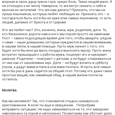
впуская в свою душу чужое горе, чужую боль. Таких людей мало. Я
не отношусь к их числу. Наверное, то же могут сказать о себе и
многие из читателей. Что же нам делать? Признать, что мы не
лучше язычников, которые любят любящих их. Признать это – и
постараться быть хотя бы не хуже этих самых язычников, то есть
людей, далеких от Христа и от Церкви.
Кто же любит нас? Это, конечно, жена, муж, родители, дети. Те,
кто бесконечно дороги нам и кого мы порой просто не замечаем.
Пост – самое подходящее время для того, чтобы увидеть: рядом
с нами – наши домашние, которые нуждаются в нашем внимании,
в нашем тепле, в нашей помощи. Пусть муж начнет с того, что
будет хотя бы иногда мыть посуду и выносить мусор. Пусть жена
встретит пришедшего с работы мужа, поцелует его и накормит
ужином. Родители – поиграют с детьми, а не будут отмахиваться
от них как от назойливых мух. Дети – не будут вопить в субботу
утром, а дадут маме и папе в кои веки поспать. И пусть вся семья
хотя бы раз в день садится за общий стол. Потому что даже таких
простых вещей, как семейный обед, в нашей жизни почти не
осталось.
Молитва.
Как мы молимся? Так, что становится стыдно называться
христианином. А если ты еще и священник… Попробуем
исправить ситуацию. Не надо замахиваться на то, что заведомо
невозможно (а порой и неполезно). Посмотрим, как обстоит дело