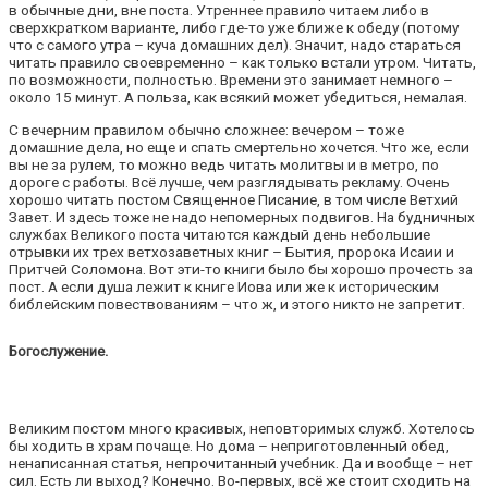
в обычные дни, вне поста. Утреннее правило читаем либо в
сверхкратком варианте, либо где-то уже ближе к обеду (потому
что с самого утра – куча домашних дел). Значит, надо стараться
читать правило своевременно – как только встали утром. Читать,
по возможности, полностью. Времени это занимает немного –
около 15 минут. А польза, как всякий может убедиться, немалая.
С вечерним правилом обычно сложнее: вечером – тоже
домашние дела, но еще и спать смертельно хочется. Что же, если
вы не за рулем, то можно ведь читать молитвы и в метро, по
дороге с работы. Всё лучше, чем разглядывать рекламу. Очень
хорошо читать постом Священное Писание, в том числе Ветхий
Завет. И здесь тоже не надо непомерных подвигов. На будничных
службах Великого поста читаются каждый день небольшие
отрывки их трех ветхозаветных книг – Бытия, пророка Исаии и
Притчей Соломона. Вот эти-то книги было бы хорошо прочесть за
пост. А если душа лежит к книге Иова или же к историческим
библейским повествованиям – что ж, и этого никто не запретит.
Богослужение.
Великим постом много красивых, неповторимых служб. Хотелось
бы ходить в храм почаще. Но дома – неприготовленный обед,
ненаписанная статья, непрочитанный учебник. Да и вообще – нет
сил. Есть ли выход? Конечно. Во-первых, всё же стоит сходить на