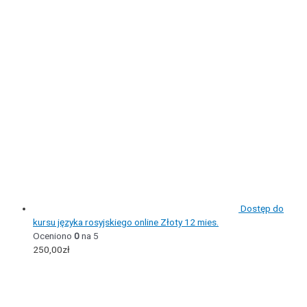
Dostęp do
kursu języka rosyjskiego online Złoty 12 mies.
Oceniono
0
na 5
250,00
zł