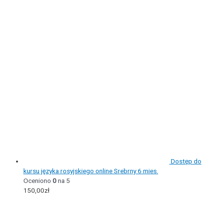
Dostęp do
kursu języka rosyjskiego online Srebrny 6 mies.
Oceniono
0
na 5
150,00
zł