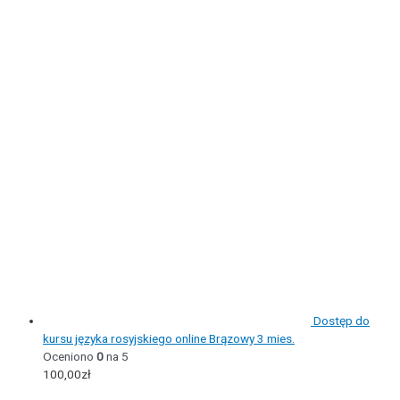
Dostęp do
kursu języka rosyjskiego online Brązowy 3 mies.
Oceniono
0
na 5
100,00
zł