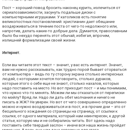
Пост – хороший повод бросить наконец курить, излечиться от
сериалозависимости, засунуть подальше диски с
компьютерными игрушками. У католиков есть понятие
великопостных постановлений: христианин дает обещание
воздерживаться в течение поста от чего-то недолжного или,
напротив, делать какие-то добрые дела. Думается, православным
было бы нехудо перенять этот обычай, избегая, впрочем,
излишней формализации своей жизни.
Интернет.
Если вы читаете этот текст – значит, у вас есть интернет. Значит,
вам не нужно рассказывать, как трудно порой бывает оторваться
от компьютера – ведь по ту сторону экрана столько интересных
людей, с которыми хочется поговорить, столько дураков,
которые этого о себе еще не знают, столько нахалов, которых
надо поставить на место. Но вот приходит пост – и мы понимаем,
что нужно что-то менять. Можем ли мы отказаться от переписки
по мэйлу? Вряд ли. Надо ли дать обет молчания и ничего не
писать в ЖЖ? Не уверен. Но вот от чего совершенно определенно
можно и нужно воздерживаться и в пост, и в прочие дни – это от
бесцельного хождения со страницы на страницу, от ссылки к
ссылке, от одного материала, который нам неинтересен, к другой
статье, которую мы и не собирались читать. Вот здесь надо
поставить себе твердый заслон – иначе вся наша жизнь пройдет
мимо нас. А ведь она нам дана совсем не для этого.