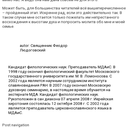
Может быть, для большинства читателей всё вышеперечисленное
– пройденный этап. Искренне рад, если это действительно так. В
таком случае мне остается только пожелать им непрестанного
восхождения к высотам духа и попросить молитв обо мне и моей
семье.
autor: Священник Феодор
Людоговский
Кандидат филологических наук. Преподаватель МДАиС. В
1998 году окончил филологический факультет Московского
государственного университета им. М. В. Ломоносова. С
2002 года является научным сотрудником института
славяноведения РАН. В 2007 году окончил Московскую
духовную семинарию, в настоящее время обучается на
экстернате МДА. Кандидат филологических наук.
Рукоположен в сан диакона 07 апреля 2008 г. Иерейская
хиротония состоялась 12 октября 2008 г. С 2002 года
является преподаватель церковнославянского языка в
МДАиС.
Post navigation