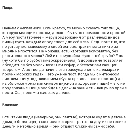
Пища.
Начнем с неглавного. Если кратко, то можно сказать так: пища,
которую мы едим постом, должна быть по возможности простой.
А меру поста (точнее – меру воздержания от различных видов
пищи) пусть каждый определяет для себя сам. Ведь понятно, что
по уставу, монашескому в своей основе, практически никто из
мирян не постится. Не можешь есть картошку всухомятку, без
растительного масла? Лей и не смущайся. Нужна тебе рыба? Ешь
(ну хотя бы по субботам-воскресеньям). Здоровье не позволяет
обходиться без молочного? Пей кефир, обеспечивай кальций
творогом. А вот когда начинаются рассуждения о кальмарах и
прочих морских гадах – это уже не пост. Когда мы с интересом
листаем книгу под названием «Кухня православного поста» (где
на обложке монах как символ вкусной и здоровой пищи) – это не
воздержание. Пища вообще не должна занимать наш ум во время
поста. Сел, поел – и живешь дальше.
Ближние.
Есть такие люди (наверное, они святые), которые ездят в детские
дома, в больницы, в хосписы, которые тратят на других не только
деньги, не только время – они отдают ближним самих себя,