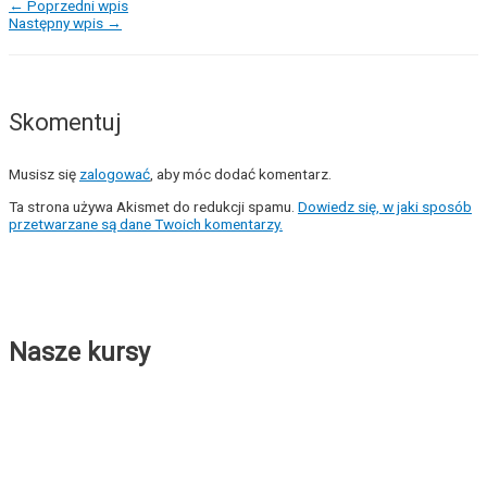
←
Poprzedni wpis
Następny wpis
→
Skomentuj
Musisz się
zalogować
, aby móc dodać komentarz.
Ta strona używa Akismet do redukcji spamu.
Dowiedz się, w jaki sposób
przetwarzane są dane Twoich komentarzy.
Nasze kursy