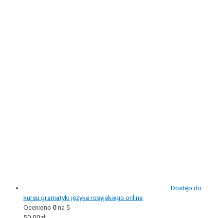
Dostęp do
kursu gramatyki języka rosyjskiego online
Oceniono
0
na 5
50,00
zł