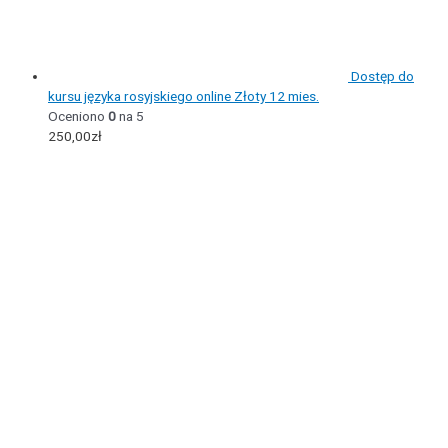
Dostęp do
kursu języka rosyjskiego online Złoty 12 mies.
Oceniono
0
na 5
250,00
zł