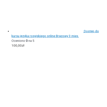
Dostęp do
kursu języka rosyjskiego online Brązowy 3 mies.
Oceniono
0
na 5
100,00
zł