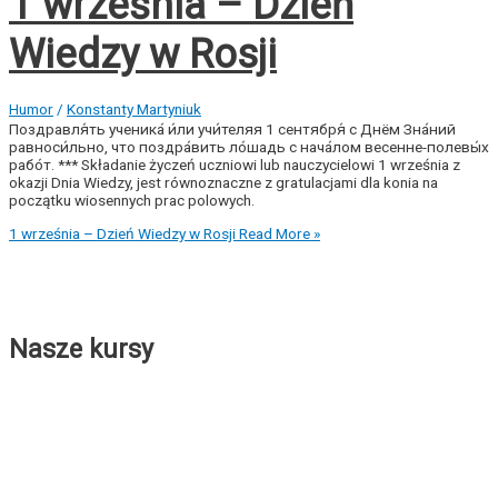
1 września – Dzień
Wiedzy w Rosji
Humor
/
Konstanty Martyniuk
Поздравля́ть ученика́ и́ли учи́теляя 1 сентября́ с Днём Зна́ний
равноси́льно, что поздра́вить ло́шадь с нача́лом весенне-полевы́х
рабо́т. *** Składanie życzeń uczniowi lub nauczycielowi 1 września z
okazji Dnia Wiedzy, jest równoznaczne z gratulacjami dla konia na
początku wiosennych prac polowych.
1 września – Dzień Wiedzy w Rosji
Read More »
Nasze kursy