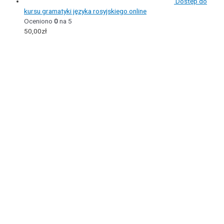
Dostęp do
kursu gramatyki języka rosyjskiego online
Oceniono
0
na 5
50,00
zł