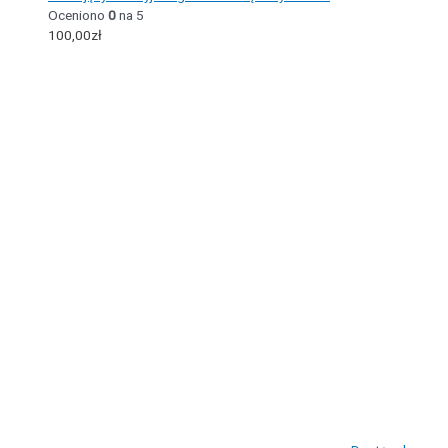
Oceniono
0
na 5
100,00
zł