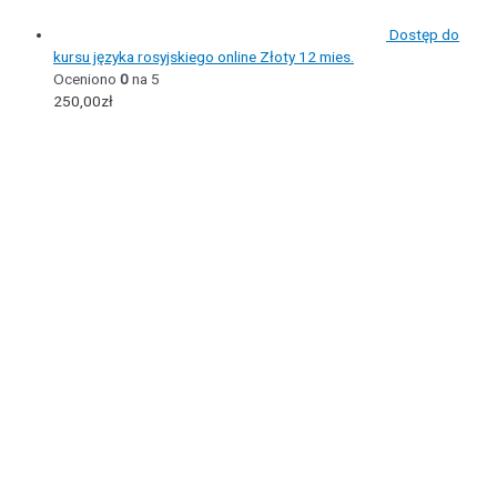
Dostęp do
kursu języka rosyjskiego online Złoty 12 mies.
Oceniono
0
na 5
250,00
zł