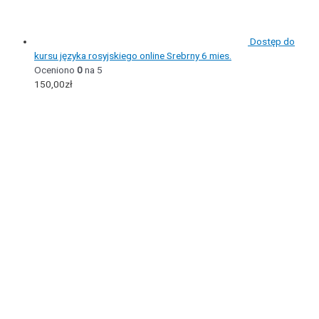
Dostęp do
kursu języka rosyjskiego online Srebrny 6 mies.
Oceniono
0
na 5
150,00
zł