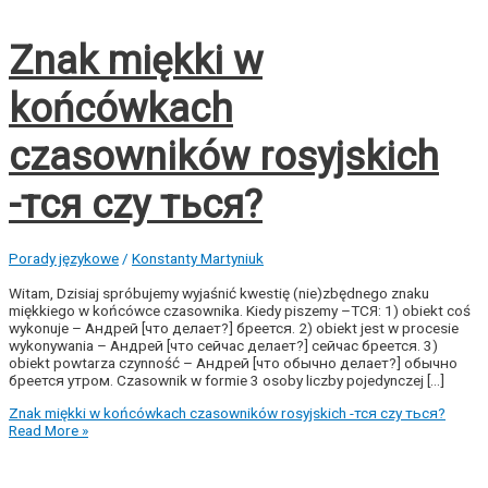
Znak miękki w
końcówkach
czasowników rosyjskich
-тся czy ться?
Porady językowe
/
Konstanty Martyniuk
Witam, Dzisiaj spróbujemy wyjaśnić kwestię (nie)zbędnego znaku
miękkiego w końcówce czasownika. Kiedy piszemy –ТСЯ: 1) obiekt coś
wykonuje – Андрей [что делает?] бреется. 2) obiekt jest w procesie
wykonywania – Андрей [что сейчас делает?] сейчас бреется. 3)
obiekt powtarza czynność – Андрей [что обычно делает?] обычно
бреется утром. Czasownik w formie 3 osoby liczby pojedynczej […]
Znak miękki w końcówkach czasowników rosyjskich -тся czy ться?
Read More »