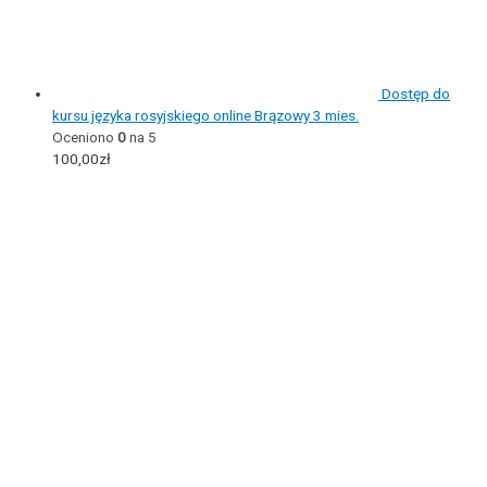
Dostęp do
kursu języka rosyjskiego online Brązowy 3 mies.
Oceniono
0
na 5
100,00
zł