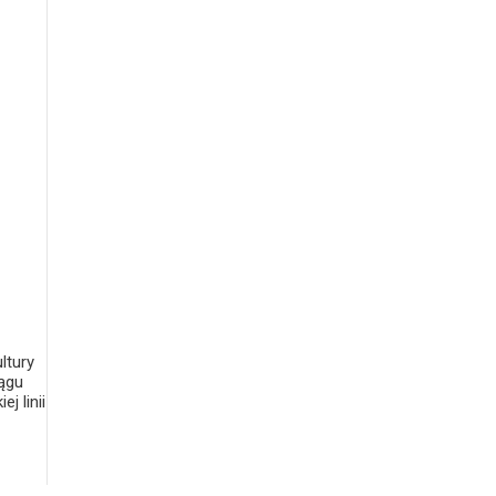
ltury
iągu
j linii