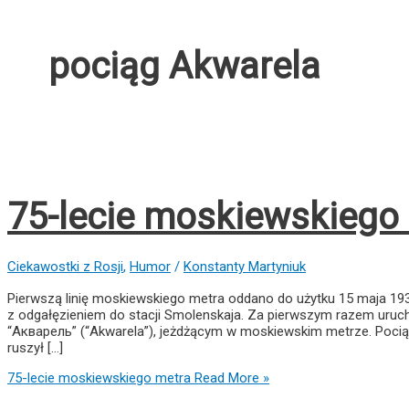
pociąg Akwarela
75-lecie moskiewskiego
Ciekawostki z Rosji
,
Humor
/
Konstanty Martyniuk
Pierwszą linię moskiewskiego metra oddano do użytku 15 maja 1935r.
z odgałęzieniem do stacji Smolenskaja. Za pierwszym razem uruch
“Акварель” (“Akwarela”), jeżdżącym w moskiewskim metrze. Pociąg 
ruszył […]
75-lecie moskiewskiego metra
Read More »