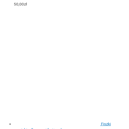
50,00
zł
Fiszki