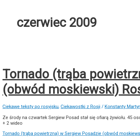
czerwiec 2009
Tornado (trąba powietrz
(obwód moskiewski) Ro
Ciekawe teksty po rosyjsku
,
Ciekawostki z Rosji
/
Konstanty Martyn
Ze środy na czwartek Sergiew Posad stał się ofiarą żywiołu. 45 osó
+ 2 wideo
Tornado (trąba powietrzna) w Sergiew Posadzie (obwód moskiews