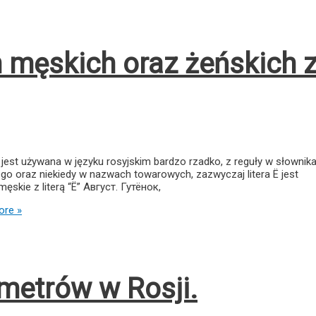
n męskich oraz żeńskich 
Ё” jest używana w języku rosyjskim bardzo rzadko, z reguły w słownik
iego oraz niekiedy w nazwach towarowych, zazwyczaj litera Ё jest
ęskie z literą “Ё” Август. Гутёнок,
re »
ometrów w Rosji.