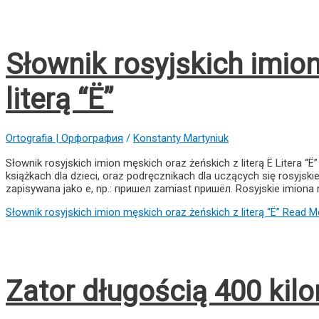
Słownik rosyjskich imio
literą “Ё”
Ortografia | Орфография
/
Konstanty Martyniuk
Słownik rosyjskich imion męskich oraz żeńskich z literą Ё Litera “
książkach dla dzieci, oraz podręcznikach dla uczących się rosyjsk
zapisywana jako е, np.: пришел zamiast пришёл. Rosyjskie imiona m
Słownik rosyjskich imion męskich oraz żeńskich z literą “Ё”
Read Mo
Zator długością 400 kil