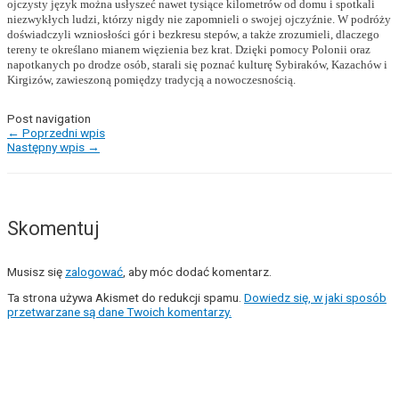
ojczysty język można usłyszeć nawet tysiące kilometrów od domu i spotkali
niezwykłych ludzi, którzy nigdy nie zapomnieli o swojej ojczyźnie. W podróży
doświadczyli wzniosłości gór i bezkresu stepów, a także zrozumieli, dlaczego
tereny te określano mianem więzienia bez krat. Dzięki pomocy Polonii oraz
napotkanych po drodze osób, starali się poznać kulturę Sybiraków, Kazachów i
Kirgizów, zawieszoną pomiędzy tradycją a nowoczesnością.
Post navigation
←
Poprzedni wpis
Następny wpis
→
Skomentuj
Musisz się
zalogować
, aby móc dodać komentarz.
Ta strona używa Akismet do redukcji spamu.
Dowiedz się, w jaki sposób
przetwarzane są dane Twoich komentarzy.