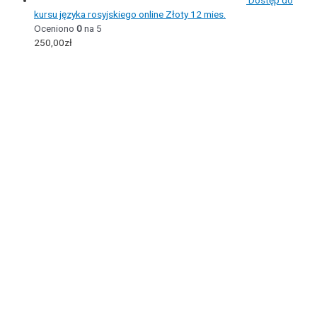
Dostęp do
kursu języka rosyjskiego online Złoty 12 mies.
Oceniono
0
na 5
250,00
zł