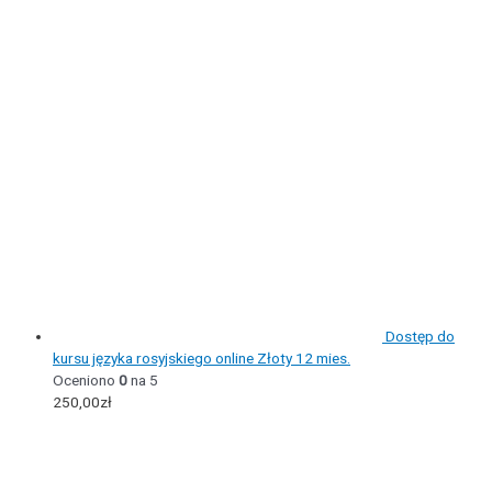
Dostęp do
kursu języka rosyjskiego online Złoty 12 mies.
Oceniono
0
na 5
250,00
zł