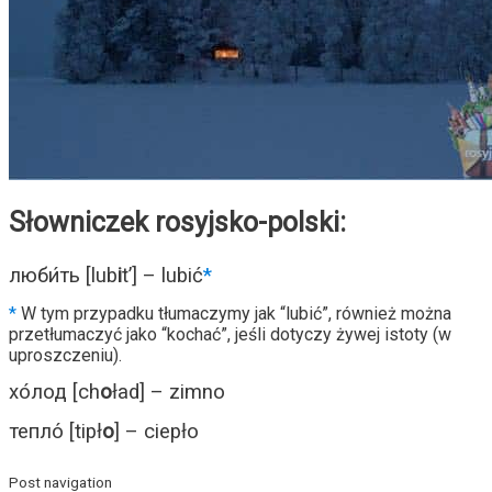
Słowniczek rosyjsko-polski:
люби́ть [lub
i
t’] – lubić
*
*
W tym przypadku tłumaczymy jak “lubić”, również można
przetłumaczyć jako “kochać”, jeśli dotyczy żywej istoty (w
uproszczeniu).
хо́лод [ch
o
ład] – zimno
тепло́ [tipł
o
] – ciepło
Post navigation