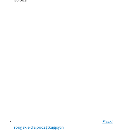
50,00
zł
Fiszki
rosyjskie dla początkujących