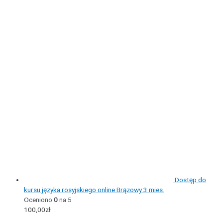
Dostęp do
kursu języka rosyjskiego online Brązowy 3 mies.
Oceniono
0
na 5
100,00
zł