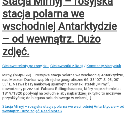
Stacja Mirnyj – rosyjska
stacja polarna we
wschodniej Antarktydzie
– od wewnątrz. Dużo
zdjęć.
Ciekawe teksty po rosyjsku
,
Ciekawostki z Rosji
/
Konstanty Martyniuk
Mirnyj (Мирный) – rosyjska stacja polarna we wschodniej Antarktydzie,
nad Morzem Davisa, współrzędne geograficzne 66, 33’ 07” S, 93, 00’
53” E. Nazwa bazy naukowej upamiętnia rosyjski statek „Mirnyj”,
dowodzony przez kpt. Fabiana Bellingshausena, który na przełomie lat
1819/1820 popłynął na południe, aby najbardziej jak tylko to możliwie
przybliżyć się do bieguna południowego w celach […]
Stacja Mirnyj – rosyjska stacja polarna we wschodniej Antarktydzie – od
wewnątrz. Dużo zdjęć.
Read More »