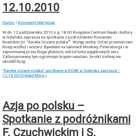
12.10.2010
Humor
/
Konstanty Martyniuk
W dn. 12 października 2010 o g. 18.00 Rosyjskie Centrum Nauki i Kultury
w Gdańsku zaprasza na spotkanie z podróżnikiem Romanem
Nowickim pt. “Karelia Oczami polaka””. Wstęp wolny. Od lat przemierzam
Rosję wzdłuż i wszerz. Bywałem na salonach Moskwy, Petersburga i w
zapomnianej przez Boga głubince, wśród ludzi wyjątkowych serc.
Zafascynowany tym ogromnym krajem uważam, że nikt trafniej nie
określił Rosji
“Karelia oczami polaka” spotkanie w RCNK w Gdansku zaprasza –
12.10.2010
Read More »
Azja po polsku –
Spotkanie z podróżnikami
F. Czuchwickim i S.