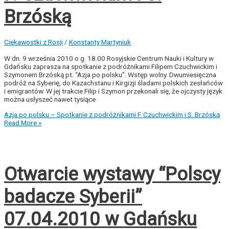
Brzóską
Ciekawostki z Rosji
/
Konstanty Martyniuk
W dn. 9 września 2010 o g. 18.00 Rosyjskie Centrum Nauki i Kultury w
Gdańsku zaprasza na spotkanie z podróżnikami Filipem Czuchwickim i
Szymonem Brzóską pt. “Azja po polsku”. Wstęp wolny. Dwumiesięczna
podróż na Syberię, do Kazachstanu i Kirgizji śladami polskich zesłańców
i emigrantów. W jej trakcie Filip i Szymon przekonali się, że ojczysty język
można usłyszeć nawet tysiące
Azja po polsku – Spotkanie z podróżnikami F. Czuchwickim i S. Brzóską
Read More »
Otwarcie wystawy “Polscy
badacze Syberii”
07.04.2010 w Gdańsku