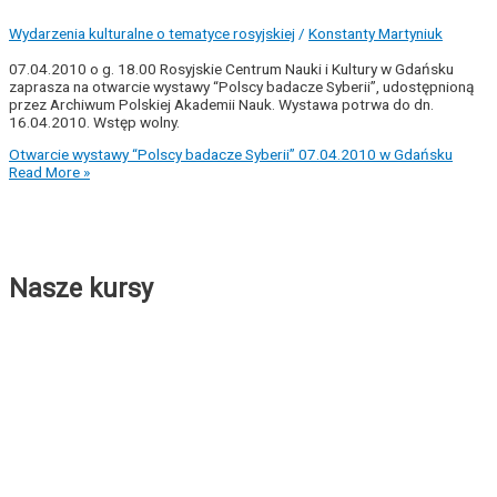
Wydarzenia kulturalne o tematyce rosyjskiej
/
Konstanty Martyniuk
07.04.2010 o g. 18.00 Rosyjskie Centrum Nauki i Kultury w Gdańsku
zaprasza na otwarcie wystawy “Polscy badacze Syberii”, udostępnioną
przez Archiwum Polskiej Akademii Nauk. Wystawa potrwa do dn.
16.04.2010. Wstęp wolny.
Otwarcie wystawy “Polscy badacze Syberii” 07.04.2010 w Gdańsku
Read More »
Nasze kursy