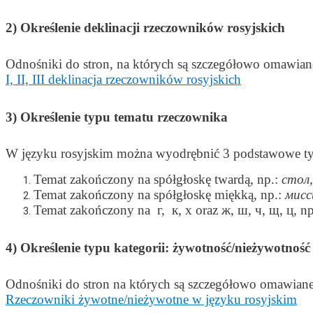
2) Określenie deklinacji rzeczowników rosyjskich
Odnośniki do stron, na których są szczegółowo omawian
I, II, III deklinacja rzeczowników rosyjskich
3) Określenie typu tematu rzeczownika
W języku rosyjskim można wyodrębnić 3 podstawowe ty
Temat zakończony na spółgłoskę twardą, np.:
стол
Temat zakończony na spółgłoskę miękką, np.:
мисс
Temat zakończony na г, к, х oraz ж, ш, ч, щ, ц, n
4) Określenie typu kategorii: żywotność/nieżywotnoś
Odnośniki do stron na których są szczegółowo omawiane
Rzeczowniki żywotne/nieżywotne w języku rosyjskim