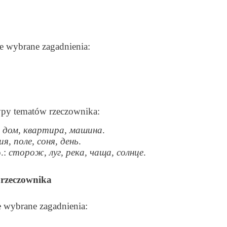
e wybrane zagadnienia:
py tematów rzeczownika:
, дом, квартира, машина
.
ия, поле, соня, день
.
p.:
сторож, луг, река, чаща, солнце
.
ć rzeczownika
 wybrane zagadnienia: