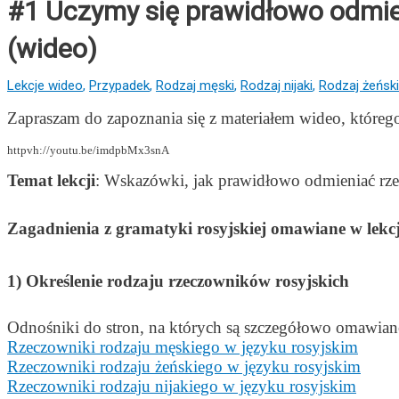
#1 Uczymy się prawidłowo odmien
(wideo)
Lekcje wideo
,
Przypadek
,
Rodzaj męski
,
Rodzaj nijaki
,
Rodzaj żeński
Zapraszam do zapoznania się z materiałem wideo, którego t
httpvh://youtu.be/imdpbMx3snA
Temat lekcji
: Wskazówki, jak prawidłowo odmieniać rze
Zagadnienia z gramatyki rosyjskiej omawiane w lekcj
1) Określenie rodzaju rzeczowników rosyjskich
Odnośniki do stron, na których są szczegółowo omawian
Rzeczowniki rodzaju męskiego w języku rosyjskim
Rzeczowniki rodzaju żeńskiego w języku rosyjskim
Rzeczowniki rodzaju nijakiego w języku rosyjskim