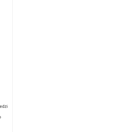
edzi
o