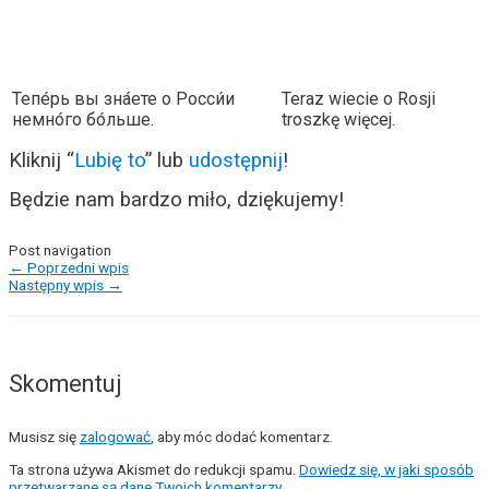
Тепе́рь вы зна́ете о Росси́и
Teraz wiecie o Rosji
немно́го бо́льше.
troszkę więcej.
Kliknij “
Lubię to
” lub
udostępnij
!
Będzie nam bardzo miło, dziękujemy!
Post navigation
←
Poprzedni wpis
Następny wpis
→
Skomentuj
Musisz się
zalogować
, aby móc dodać komentarz.
Ta strona używa Akismet do redukcji spamu.
Dowiedz się, w jaki sposób
przetwarzane są dane Twoich komentarzy.