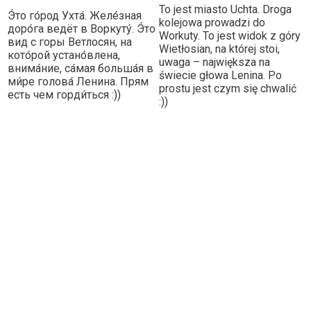
To jest miasto Uchta. Droga
Э́то го́род Ухта́. Желе́зная
kolejowa prowadzi do
доро́га ведёт в Воркуту́. Э́то
Workuty. To jest widok z góry
вид с горы Ветлосян, на
Wietłosian, na której stoi,
кото́рой устано́влена,
uwaga – największa na
внима́ние, са́мая больша́я в
świecie głowa Lenina. Po
ми́ре голова́ Ленина. Прям
prostu jest czym się chwalić
есть чем горди́ться :))
:))