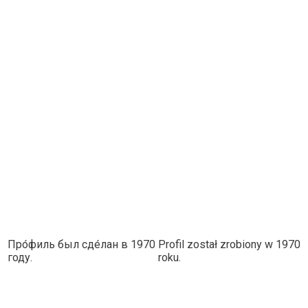
Про́филь был сде́лан в 1970
Profil został zrobiony w 1970
году
.
roku.