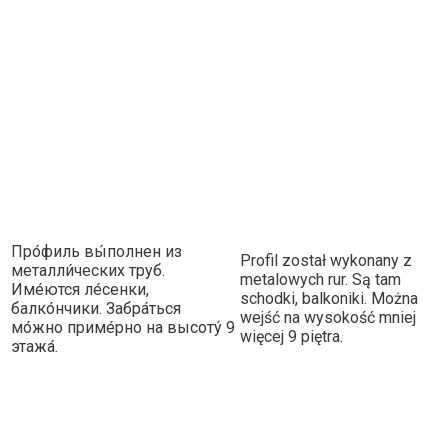
Про́филь вы́полнен из
Profil został wykonany z
металли́ческих труб.
metalowych rur. Są tam
Име́ются ле́сенки,
schodki, balkoniki. Można
балко́нчики. Забра́ться
wejść na wysokość mniej
мо́жно приме́рно на высоту́ 9
więcej 9 piętra.
этажа́.