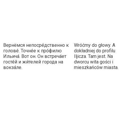
Вернёмся непосре́дственно к
Wróćmy do głowy. A
голове́. Точне́е к про́филю
dokładniej do profilu
Ильича́. Вот он. Он встреча́ет
Iljicza. Tam jest. Na
госте́й и жи́телей города на
dworcu wita gości i
вокза́ле.
mieszkańców miasta.