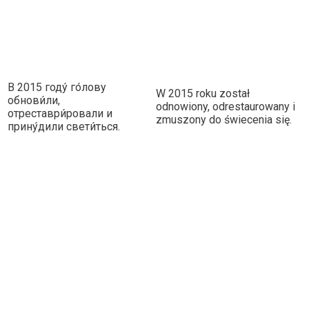
В 2015 году́ го́лову
W 2015 roku został
обнови́ли,
odnowiony, odrestaurowany i
отреставри́ровали и
zmuszony do świecenia się.
прину́дили свети́ться.