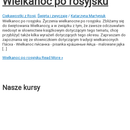
Wielkanoc po rosyjsku
Ciekawostki z Rosji
,
Święta i zwyczaje
/
Katarzyna Martyniuk
Wielkanoc po rosyjsku. Życzenia wielkanocne po rosyjsku. Zbliżamy się
do świętowania Wielkanocy, a w związku z tym, że zawsze odczuwałam
niedosyt w słownictwie książkowym dotyczącym tego tematu, chcę
przybliżyć także kilka wyrażeń dotyczących tego okresu. Zapraszam do
zapoznania się ze słowniczkiem dotyczącym tradycji wielkanocnych
Па́сха - Wielkanoc пи́санка - pisanka кра́шеные я́йца - malowane jajka
[...]
Wielkanoc po rosyjsku
Read More »
Nasze kursy